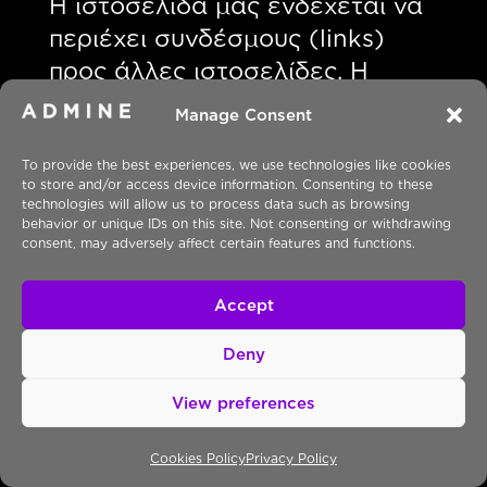
Η ιστοσελίδα μας ενδέχεται να
περιέχει συνδέσμους (links)
προς άλλες ιστοσελίδες. Η
παρούσα δήλωση περί
Manage Consent
προστασίας προσωπικών
δεδομένων δεν ισχύει όσον
To provide the best experiences, we use technologies like cookies
to store and/or access device information. Consenting to these
αφορά στην πρόσβαση του
technologies will allow us to process data such as browsing
behavior or unique IDs on this site. Not consenting or withdrawing
χρήστη σε άλλες ιστοσελίδες.
consent, may adversely affect certain features and functions.
Σας ενημερώνουμε ότι αυτή η
Accept
πολιτική ενδέχεται να αλλάξει
κατά περιόδους. Οι αλλαγές θα
Deny
εμφανίζονται εδώ.
Πριν από
View preferences
οποιαδήποτε τροποποίηση της
παρούσας πολιτικής, θα σας
Cookies Policy
Privacy Policy
ενημερώσουμε και θα έχετε τη